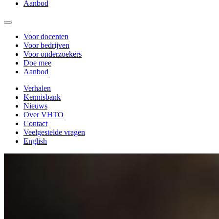
Aanbod
Voor docenten
Voor bedrijven
Voor onderzoekers
Doe mee
Aanbod
Verhalen
Kennisbank
Nieuws
Over VHTO
Contact
Veelgestelde vragen
English