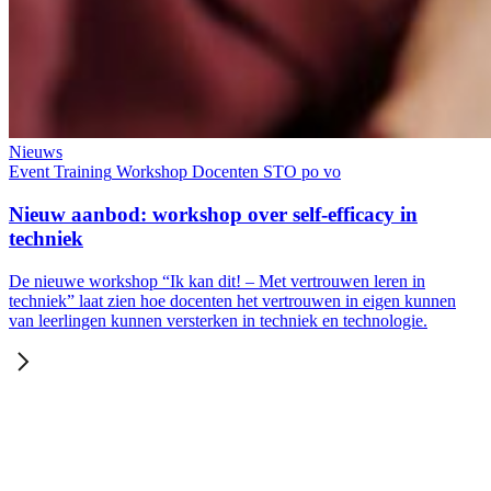
Nieuws
Event
Training
Workshop
Docenten
STO
po
vo
Nieuw aanbod: workshop over self-efficacy in
techniek
De nieuwe workshop “Ik kan dit! – Met vertrouwen leren in
techniek” laat zien hoe docenten het vertrouwen in eigen kunnen
van leerlingen kunnen versterken in techniek en technologie.