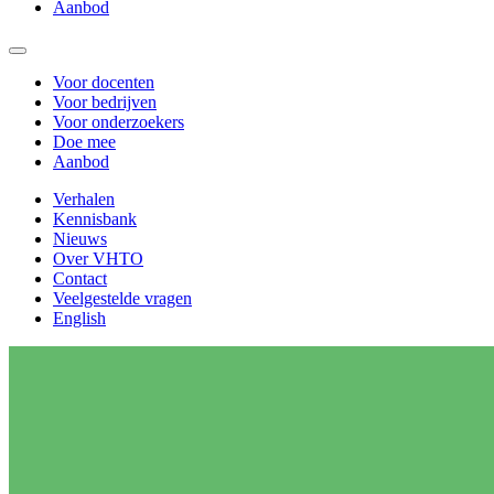
Aanbod
Voor docenten
Voor bedrijven
Voor onderzoekers
Doe mee
Aanbod
Verhalen
Kennisbank
Nieuws
Over VHTO
Contact
Veelgestelde vragen
English