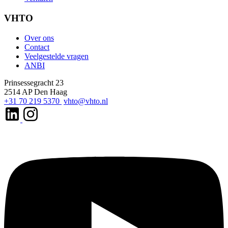
VHTO
Over ons
Contact
Veelgestelde vragen
ANBI
Prinsessegracht 23
2514 AP Den Haag
+31 70 219 5370
vhto@vhto.nl